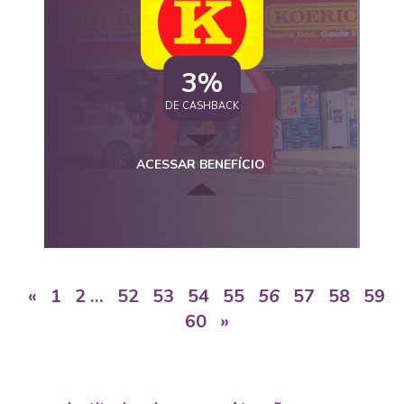
3%
DE CASHBACK
ACESSAR BENEFÍCIO
«
1
2
…
52
53
54
55
56
57
58
59
60
»