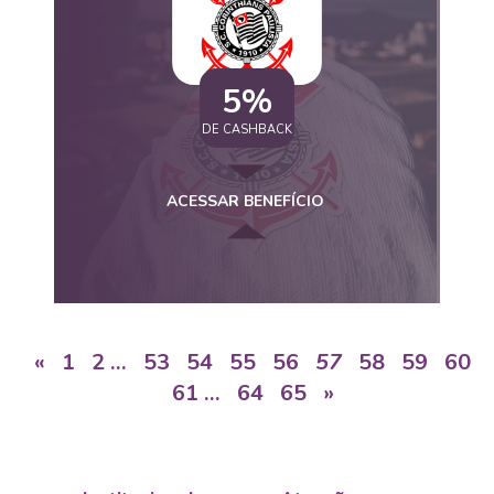
5%
DE CASHBACK
ACESSAR BENEFÍCIO
«
1
2
…
53
54
55
56
57
58
59
60
61
…
64
65
»