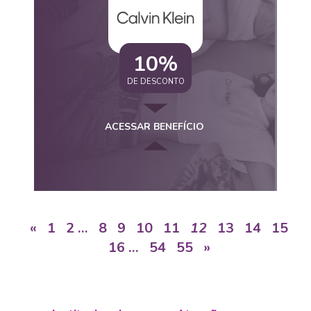
10%
DE DESCONTO
ACESSAR BENEFÍCIO
«
1
2
…
8
9
10
11
12
13
14
15
16
…
54
55
»