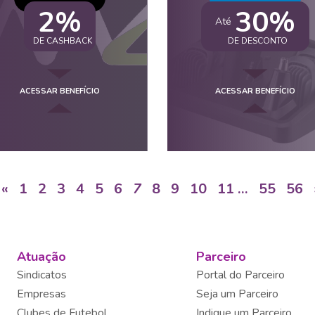
2%
30%
Até
DE CASHBACK
DE DESCONTO
ACESSAR BENEFÍCIO
ACESSAR BENEFÍCIO
«
1
2
3
4
5
6
7
8
9
10
11
…
55
56
Atuação
Parceiro
Sindicatos
Portal do Parceiro
Empresas
Seja um Parceiro
Clubes de Futebol
Indique um Parceiro